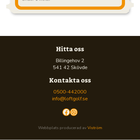
Hitta oss
Billingehov 2
541 42 Skövde
Kontakta oss
0500-442000
info@loftgolf.se
Facebook
Instagram
Webbplats producerad av
Viström